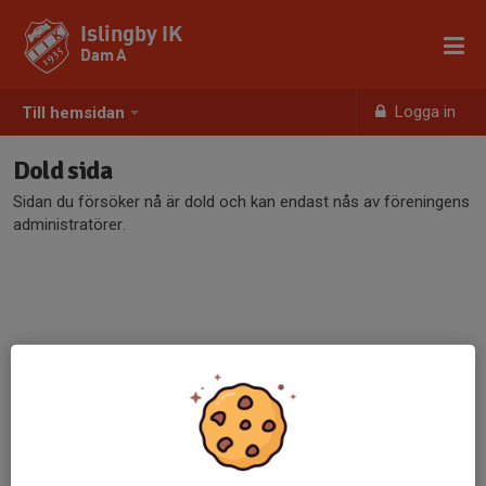
Islingby IK
Dam A
Logga in
Till hemsidan
Dold sida
Sidan du försöker nå är dold och kan endast nås av föreningens
administratörer.