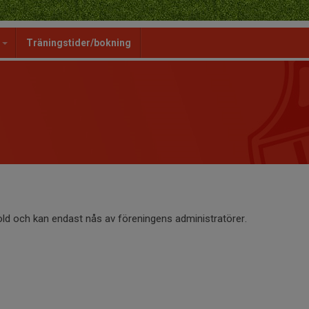
g
Träningstider/bokning
old och kan endast nås av föreningens administratörer.