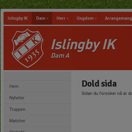
Islingby IK
Dam
Herr
Ungdom
Arrangeman
Islingby IK
Dam A
Dold sida
Hem
Sidan du försöker nå är d
Nyheter
Truppen
Matcher