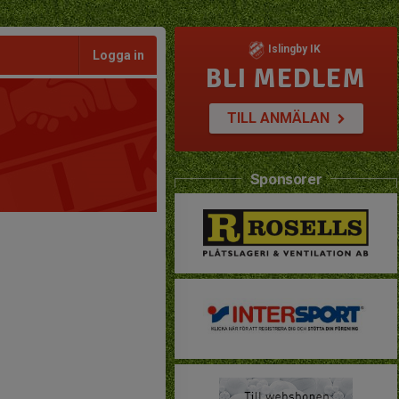
Islingby IK
Logga in
BLI MEDLEM
TILL ANMÄLAN
Sponsorer