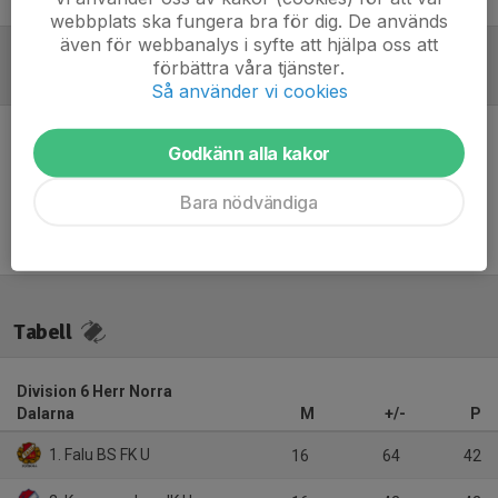
webbplats ska fungera bra för dig. De används
även för webbanalys i syfte att hjälpa oss att
förbättra våra tjänster.
Referat
Så använder vi cookies
Godkänn alla kakor
Inget referat skrivet
Bara nödvändiga
Tabell
Division 6 Herr Norra
Dalarna
M
+/-
P
1. Falu BS FK U
16
64
42