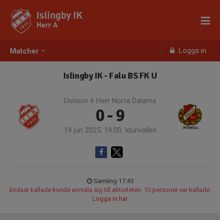
Islingby IK
Herr A
Logga in
Matcher
Islingby IK - Falu BS FK U
Division 6 Herr Norra Dalarna
0 - 9
19 jun 2025, 19:00, Idunvallen
Samling 17:45
Endast kallade kunde anmäla sig till aktiviteten. 10 personer var kallade.
Logga in här