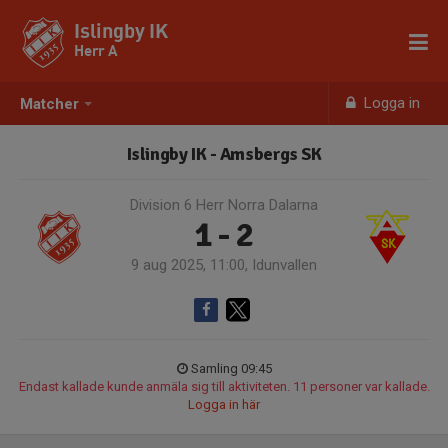
Islingby IK
Herr A
Logga in
Matcher
Islingby IK - Amsbergs SK
Division 6 Herr Norra Dalarna
1 - 2
9 aug 2025, 11:00, Idunvallen
Samling 09:45
Endast kallade kunde anmäla sig till aktiviteten. 11 personer var kallade.
Logga in här