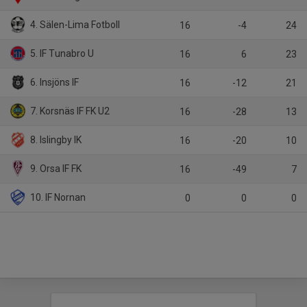
4. Sälen-Lima Fotboll
16
-4
24
5. IF Tunabro U
16
6
23
6. Insjöns IF
16
-12
21
7. Korsnäs IF FK U2
16
-28
13
8. Islingby IK
16
-20
10
9. Orsa IF FK
16
-49
7
10. IF Nornan
0
0
0