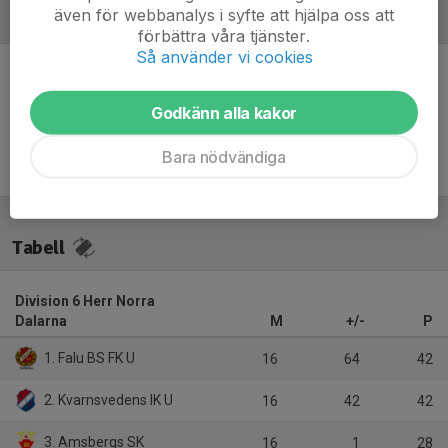
även för webbanalys i syfte att hjälpa oss att
Referat
förbättra våra tjänster.
Så använder vi cookies
Inget referat skrivet
Godkänn alla kakor
Bara nödvändiga
Tabell
Division 6 Herr Norra
Dalarna
M
+/-
P
1. Falu BS FK U
16
64
42
2. Kvarnsvedens IK U
16
42
42
3. Amsbergs SK
16
1
28