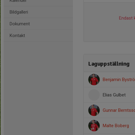
Kalender
Bildgalleri
Endast k
Dokument
Kontakt
Laguppställning
Benjamin Bystr
Elias Gulbet
Gunnar Berntss
Malte Boberg