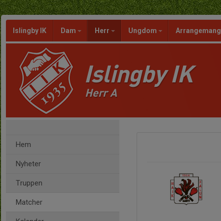
Islingby IK
Dam
Herr
Ungdom
Arrangeman
Islingby IK
Herr A
Hem
Nyheter
Truppen
Matcher