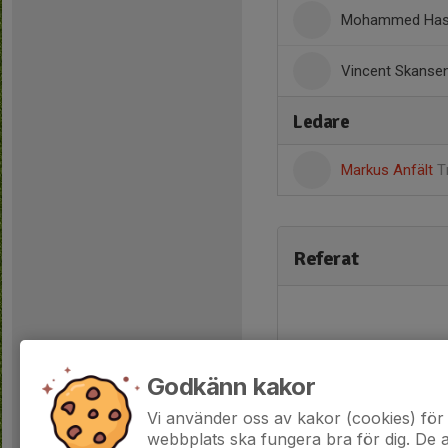
Mohammed Has
Vincent Skanse
Ledare
Markus Anfält
T
Referat
Godkänn kakor
Vi använder oss av kakor (cookies) för 
webbplats ska fungera bra för dig. De