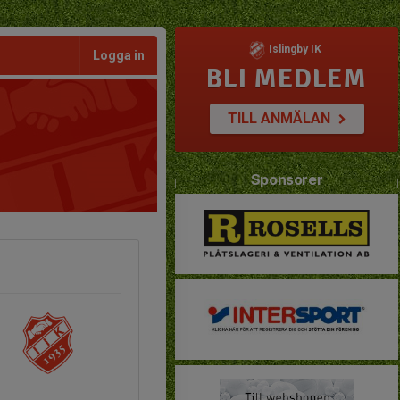
Islingby IK
Logga in
BLI MEDLEM
TILL ANMÄLAN
Sponsorer