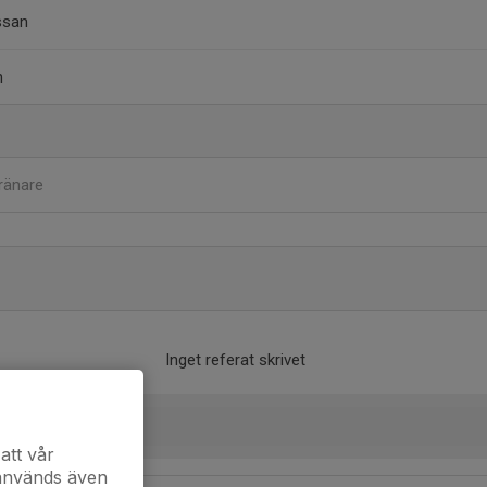
san
n
ränare
Inget referat skrivet
att vår
 används även