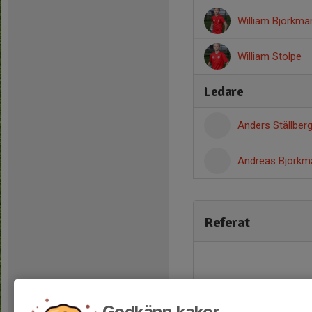
William Björkma
William Stolpe
Ledare
Anders Ställber
Andreas Björk
Referat
Godkänn kakor