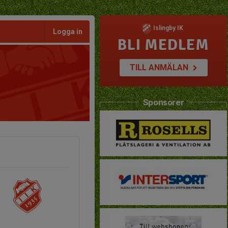
Islingby IK
Logga in
BLI MEDLEM
TILL ANMÄLAN
Sponsorer