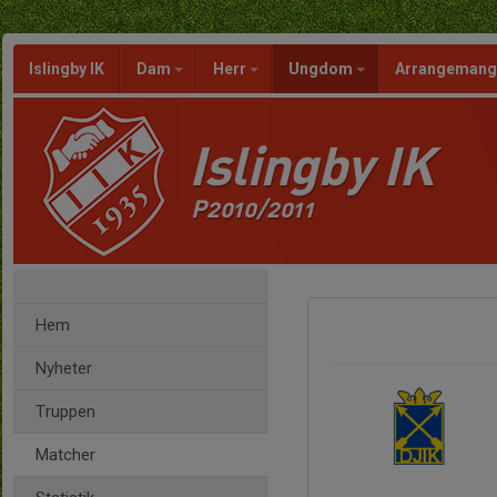
Islingby IK
Dam
Herr
Ungdom
Arrangeman
Islingby IK
P2010/2011
Hem
Nyheter
Truppen
Matcher