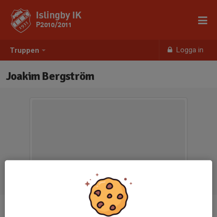
Islingby IK
P2010/2011
Logga in
Truppen
Joakim Bergström
Titel
Mv-tränare