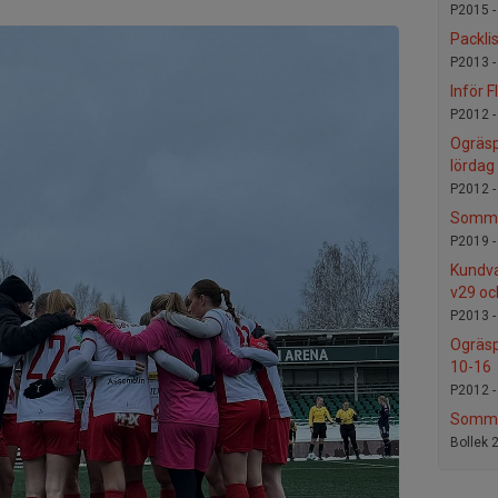
P2015 
Packli
P2013 
Inför 
P2012 
Ogräsp
lördag
P2012 
Somma
P2019 
Kundv
v29 oc
P2013 
Ogräsp
10-16
P2012 
Somma
Bollek 