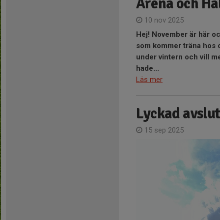
Arena och Ha
10 nov 2025
Hej!
November är här och
som kommer träna hos o
under vintern och vill m
hade...
Läs mer
Lyckad avslut
15 sep 2025