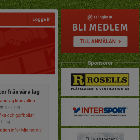
Islingby IK
Logga in
BLI MEDLEM
TILL ANMÄLAN
Sponsorer
er från våra lag
ndrag Idunvallen
2018 -
6 aug
ika och golfbollar
-
1 aug
ation inför Mid nordic