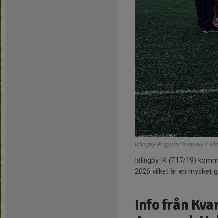
Islingby IK spelar Dam div 2 M
Islingby IK (F17/19) komm
2026 vilket är en mycket 
Info från Kva