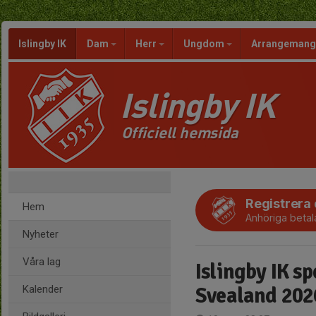
Islingby IK
Dam
Herr
Ungdom
Arrangeman
Islingby IK
Officiell hemsida
Registrera
Hem
Anhöriga betal
Nyheter
Våra lag
Islingby IK s
Kalender
Svealand 202