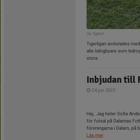
Go Tigers!
Tigerligan avslutades med 
alla Islingbyare som bidro
stora.
Inbjudan till
24 jun 2025
Hej, Jag heter Sofia Ande
för futsal på Dalarnas Fot
föreningarna i Dalarn, på b
Läs mer