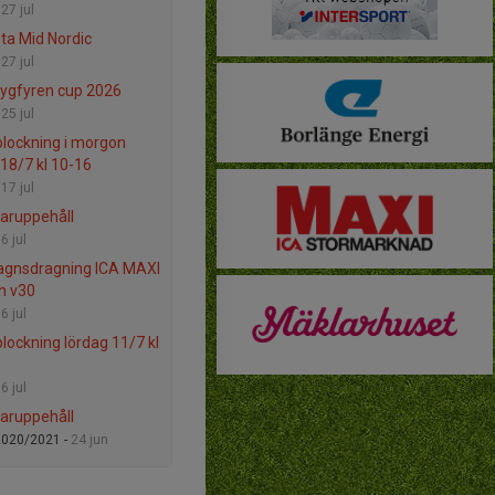
-
27 jul
sta Mid Nordic
-
27 jul
Flygfyren cup 2026
-
25 jul
lockning i morgon
 18/7 kl 10-16
-
17 jul
ruppehåll
-
6 jul
agnsdragning ICA MAXI
h v30
-
6 jul
lockning lördag 11/7 kl
-
6 jul
ruppehåll
2020/2021 -
24 jun