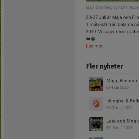
Maja Österberg och Elin Thunel
23-27 Juli är Maja och Eli
1 målvakt) från Dalarna p
2010. Vi säger stort grattis
❤️�...
Läs mer
Fler nyheter
Maja, Elin och 
4 jun 2025
Islingby IK Bo
22 maj 2025
Leia och Moa ti
19 maj 2025