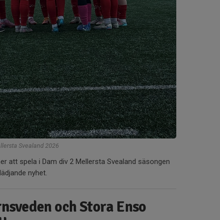
ellersta Svealand 2026
er att spela i Dam div 2 Mellersta Svealand säsongen
glädjande nyhet.
rnsveden och Stora Enso