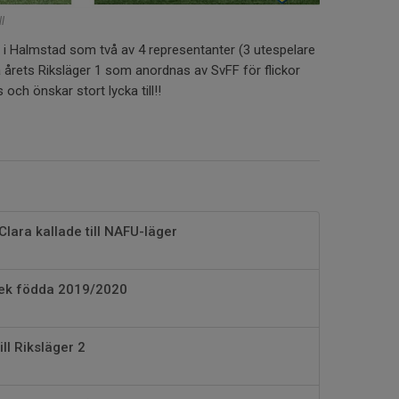
l
n i Halmstad som två av 4 representanter (3 utespelare
å årets Riksläger 1 som anordnas av SvFF för flickor
 och önskar stort lycka till‼️
Clara kallade till NAFU-läger
llek födda 2019/2020
ll Riksläger 2