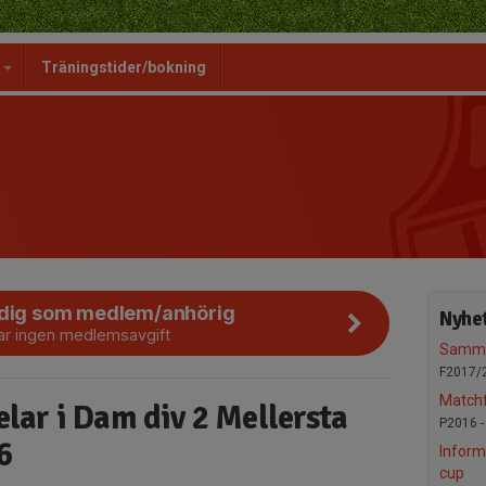
g
Träningstider/bokning
 dig som medlem/anhörig
Nyhet
ar ingen medlemsavgift
Samma
F2017/
Matchf
pelar i Dam div 2 Mellersta
P2016 
6
Inform
cup