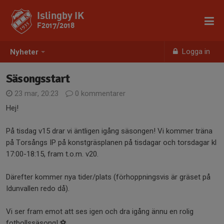
Islingby IK
F2017/2018
Logga in
Nyheter
Säsongsstart
23 mar, 20:23
0 kommentarer
Hej!
På tisdag v15 drar vi äntligen igång säsongen! Vi kommer träna
på Torsångs IP på konstgräsplanen på tisdagar och torsdagar kl
17:00-18:15, fram t.o.m. v20.
Därefter kommer nya tider/plats (förhoppningsvis är gräset på
Idunvallen redo då).
Vi ser fram emot att ses igen och dra igång ännu en rolig
fotbollssäsong! ⚽️