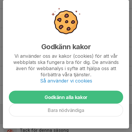
4 jun, 21:41
0
Sammandrag Kvarnsveden
3 jun, 11:19
0
Sammandrag Stora Tuna
27 maj, 21:46
0
Godkänn kakor
Sammandrag Hedemora
Vi använder oss av kakor (cookies) för att vår
14 maj, 09:47
0
webbplats ska fungera bra för dig. De används
även för webbanalys i syfte att hjälpa oss att
Matchtröjor
förbättra våra tjänster.
7 maj, 07:53
0
Så använder vi cookies
Säsongens första sammandrag
Godkänn alla kakor
5 maj, 20:18
0
Bara nödvändiga
Säsongsstart
23 mar, 20:23
0
Tack för denna säsong