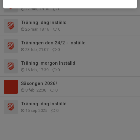
Matchen imon och framtiden
27 mar, 18:30
0
Träning idag Inställd
26 mar, 18:16
0
Träningen den 24/2 - Inställd
23 feb, 21:07
0
Träning imorgon Inställd
16 feb, 17:39
0
Säsongen 2026!
8 feb, 22:38
0
Träning idag Inställd
15 sep 2025
0