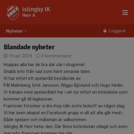
Islingby IK
Herr A
Logga in
Nyheter
Blandade nyheter
19 apr 2024
0 kommentarer
Hoppas alla har de bra där ute i stugorna!
Snabb info från vad som hänt senaste tiden.
Vi har infört ett spelarråd bestående av:
Pål Malmberg, Emil Jansson, Wiggo Björlund och Hugo Hedin.
Vi tränare med spelarrådet har i sin tur infört en böteslista som
kommer gå till lagkassan.
Framöver försöker vi dra ihop nån sorts kickoff av något slag.
Vi har även skapat en Facebook grupp vi vill att alla går med i.
Både spelare och målsmän är välkommen.
Islingby IK Herr heter den. Där finns böteslistan utlagd och även
mer info framöver kommer tas där.