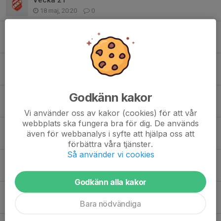
18 maj, 20:20
0
Vecka 20
10 maj, 23:31
0
Vecka 19
3 maj, 13:20
0
Godkänn kakor
Medlems och träningsavgift
29 apr, 07:49
0
Vi använder oss av kakor (cookies) för att vår
webbplats ska fungera bra för dig. De används
kundvagnsdragning startar idag
även för webbanalys i syfte att hjälpa oss att
20 apr, 07:06
0
förbättra våra tjänster.
Så använder vi cookies
Vårens Kundvagnsdragning
14 apr, 00:29
0
Godkänn alla kakor
Träning idag Inställd
Bara nödvändiga
2 apr, 14:11
0