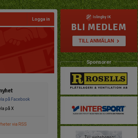
Islingby IK
Logga in
BLI MEDLEM
TILL ANMÄLAN
Sponsorer
nyhet
la på Facebook
la på X
heter via RSS