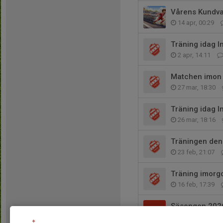
Vårens Kundv
14 apr, 00:29
Träning idag In
2 apr, 14:11
Matchen imon 
27 mar, 18:30
Träning idag In
26 mar, 18:16
Träningen den 
23 feb, 21:07
Träning imorgo
16 feb, 17:39
Säsongen 202
8 feb, 22:38