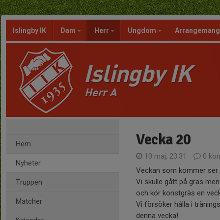
Islingby IK
Dam
Herr
Ungdom
Arrangeman
Islingby IK
Herr A
Vecka 20
Hem
10 maj, 23:31
0 ko
Nyheter
Veckan som kommer ser u
Vi skulle gått på gräs me
Truppen
och kör konstgräs en vecka
Matcher
Vi försöker hålla i träni
denna vecka!