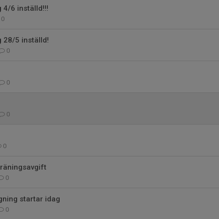
4/6 inställd!!!
0
 28/5 inställd!
0
0
0
0
räningsavgift
0
ning startar idag
0