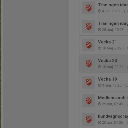
Träningen idag 
4 jun, 15:02
Träningen idag
28 maj, 15:08
Vecka 21
18 maj, 20:20
Vecka 20
10 maj, 23:31
Vecka 19
3 maj, 13:20
Medlems och t
29 apr, 07:49
kundvagnsdrag
20 apr, 07:06