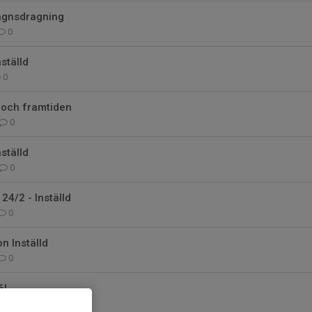
agnsdragning
0
ställd
0
och framtiden
0
ställd
0
24/2 - Inställd
0
n Inställd
0
6!
0