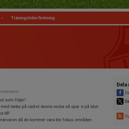
g
Träningstider/bokning
Dela 
mmentarer
De
t som följer!
De
n med tanke på vädret denna vecka så spar vi på Idun
 till!
Ny
ngsnärvaron då de kommer vara lite fokus områden