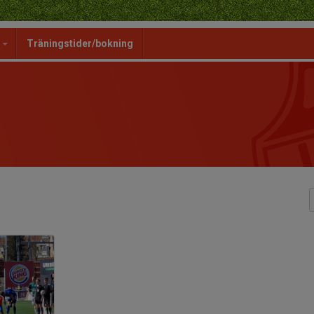
g
Träningstider/bokning