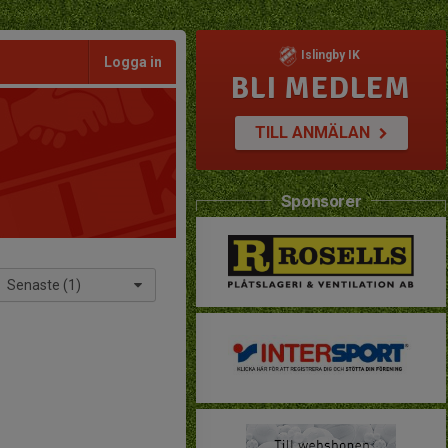
Islingby IK
Logga in
BLI MEDLEM
TILL ANMÄLAN
Sponsorer
Senaste (1)