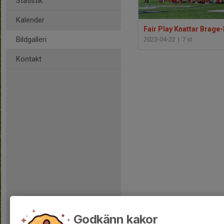
Statistik
Kalender
Bildgalleri
2023-04-22
|
7 st
Kontakt
Godkänn kakor