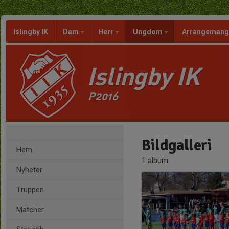
Islingby IK
Dam
Herr
Ungdom
Arrangeman
Islingby IK
P2016
Bildgalleri
Hem
1 album
Nyheter
Truppen
Matcher