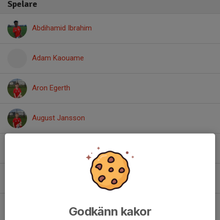
Spelare
Abdihamid Ibrahim
Adam Kaouame
Aron Egerth
August Jansson
August Selldén
Benjamin Lyckholm
Daniel Stenius
Godkänn kakor