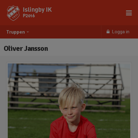
Islingby IK
P2016
Logga in
Truppen
Oliver Jansson