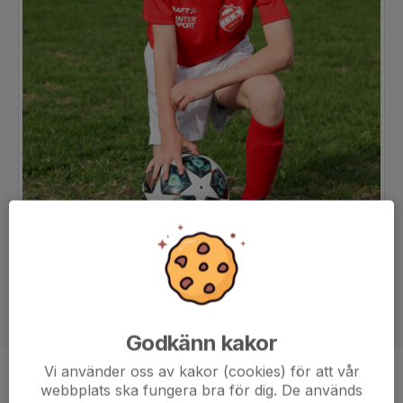
Godkänn kakor
Vi använder oss av kakor (cookies) för att vår
Position
-
webbplats ska fungera bra för dig. De används