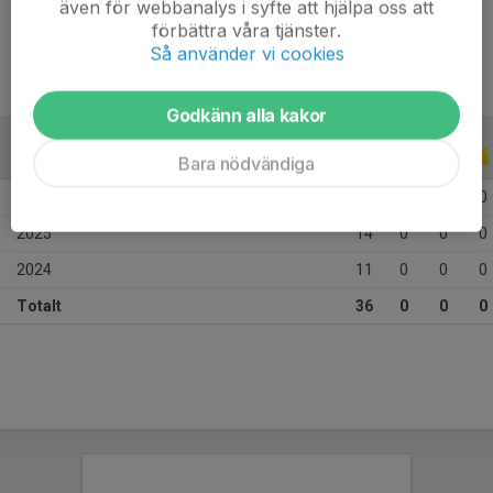
även för webbanalys i syfte att hjälpa oss att
Ålder
9 år
förbättra våra tjänster.
Så använder vi cookies
Godkänn alla kakor
ALLA SERIER
ALLA ÅR
Bara nödvändiga
2026
11
0
0
0
2025
14
0
0
0
2024
11
0
0
0
Totalt
36
0
0
0